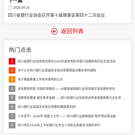
下一篇
2025.04.15
四川省银行业协会召开第十届理事会第四十二次会议
返回列表
热门点击
1
四川省银行业协会成功举办2026年成渝地区非银行金融机构同业交流活动
2
关于公示四川银行业首届安全知识竞赛晋级决赛名单的通知
3
关于换届筹备工作有关事项的公示
4
深化数智转型 共探应用路径——AI赋能城商银行业务发展交流会顺利举办
5
深耕银发赛道 做实养老金融——四川省银行业协会举办养老金融政策与全生命周期配置专题讲座
6
四川银行业首届安全知识竞赛初赛圆满完成！
7
十年坚守！2026年“我要上大学”——“四川银行业慈善基金”助学项目再启航
8
四川考区2026年上半年银行业专业人员职业资格考试顺利举行