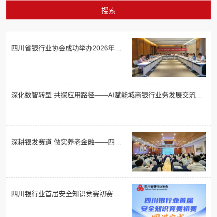
信公众号
四川省银行业协会成功举办2026年成
渝地区非银行金融机构同业交流活动
深化数智转型 共探应用路径——AI赋能城商银行业务发展交流会
顺利举办
深耕银发赛道 做实养老金融——四川
省银行业协会举办养老金融政策与全
生命周期配置专题讲座
四川银行业首届安全知识竞赛初赛圆
满完成！