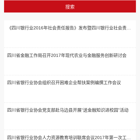
《四川银行业2016年社会责任报告》发布暨四川银行业社会责任
信公众号
工作表彰会召开
四川省金融工作局召开2017年现代农业与金融服务创新研讨会
四川省银行业协会组织召开困难企业帮扶案例编撰工作会议
四川省银行业协会党支部赴马边县开展“送金融知识进校园”活动
四川省银行业协会人力资源教育培训联席会议2017年第一次工作